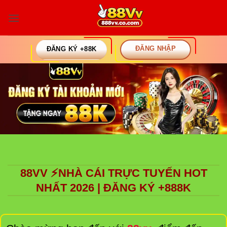
Bỏ
qua
nội
dung
ĐĂNG NHẬP
ĐĂNG KÝ +88K
88VV ⚡️NHÀ CÁI TRỰC TUYẾN HOT
NHẤT 2026 | ĐĂNG KÝ +888K