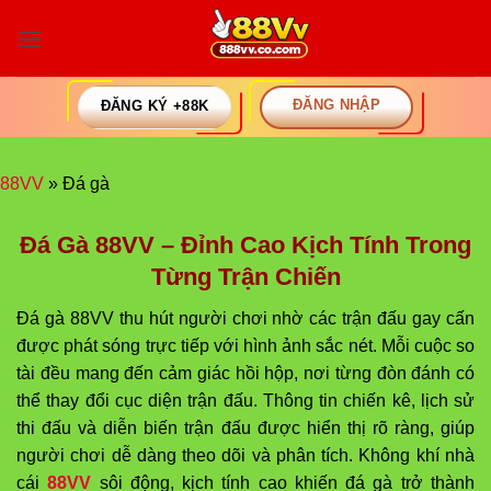
Bỏ
qua
nội
dung
ĐĂNG NHẬP
ĐĂNG KÝ +88K
88VV
»
Đá gà
Đá Gà 88VV – Đỉnh Cao Kịch Tính Trong
Từng Trận Chiến
Đá gà 88VV thu hút người chơi nhờ các trận đấu gay cấn
được phát sóng trực tiếp với hình ảnh sắc nét. Mỗi cuộc so
tài đều mang đến cảm giác hồi hộp, nơi từng đòn đánh có
thể thay đổi cục diện trận đấu. Thông tin chiến kê, lịch sử
thi đấu và diễn biến trận đấu được hiển thị rõ ràng, giúp
người chơi dễ dàng theo dõi và phân tích. Không khí nhà
cái
88VV
sôi động, kịch tính cao khiến đá gà trở thành