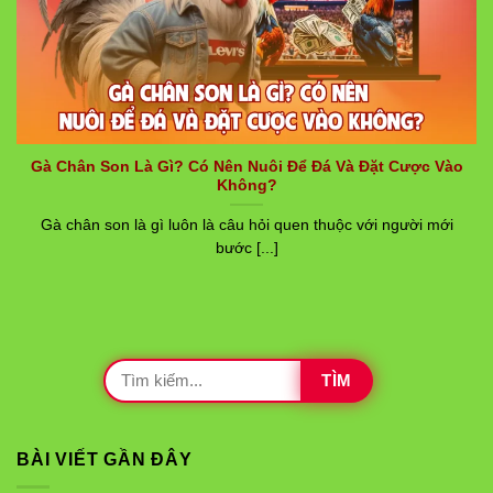
Gà Chân Son Là Gì? Có Nên Nuôi Để Đá Và Đặt Cược Vào
Không?
Gà chân son là gì luôn là câu hỏi quen thuộc với người mới
bước [...]
TÌM
BÀI VIẾT GẦN ĐÂY