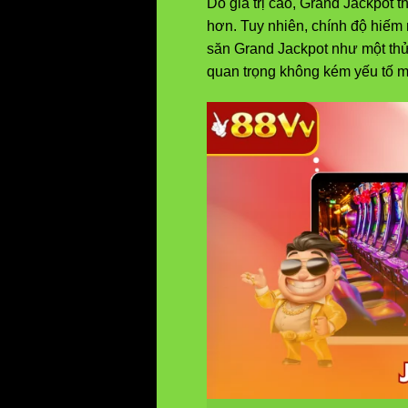
Do giá trị cao, Grand Jackpot 
hơn. Tuy nhiên, chính độ hiếm 
săn Grand Jackpot như một thử t
quan trọng không kém yếu tố 