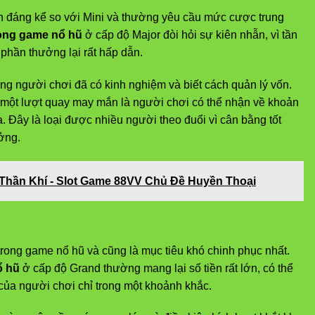
ơn đáng kể so với Mini và thường yêu cầu mức cược trung
rong game nổ hũ
ở cấp độ Major đòi hỏi sự kiên nhẫn, vì tần
phần thưởng lại rất hấp dẫn.
g người chơi đã có kinh nghiệm và biết cách quản lý vốn.
ần một lượt quay may mắn là người chơi có thể nhận về khoản
a. Đây là loại được nhiều người theo đuổi vì cân bằng tốt
ưởng.
Thần Khí - Slot Game 88VV Chủ Đề Huyền Thoại
trong game nổ hũ và cũng là mục tiêu khó chinh phục nhất.
ổ hũ
ở cấp độ Grand thường mang lại số tiền rất lớn, có thể
 của người chơi chỉ trong một khoảnh khắc.