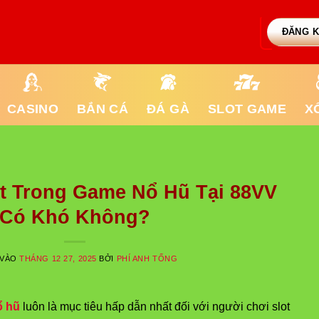
ĐĂNG K
CASINO
BẮN CÁ
ĐÁ GÀ
SLOT GAME
X
t Trong Game Nổ Hũ Tại 88VV
Có Khó Không?
 VÀO
THÁNG 12 27, 2025
BỞI
PHÍ ANH TỐNG
ổ hũ
luôn là mục tiêu hấp dẫn nhất đối với người chơi slot