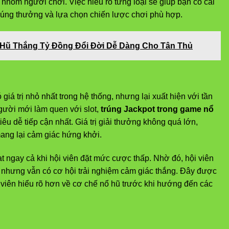
 nhóm người chơi. Việc hiểu rõ từng loại sẽ giúp bạn có cái
trúng thưởng và lựa chọn chiến lược chơi phù hợp.
Hũ Thắng Tỷ Đồng Đổi Đời Dễ Dàng Cho Tân Thủ
giá trị nhỏ nhất trong hệ thống, nhưng lại xuất hiện với tần
gười mới làm quen với slot,
trúng Jackpot trong game nổ
u dễ tiếp cận nhất. Giá trị giải thưởng không quá lớn,
ang lại cảm giác hứng khởi.
 ngay cả khi hội viên đặt mức cược thấp. Nhờ đó, hội viên
 nhưng vẫn có cơ hội trải nghiệm cảm giác thắng. Đây được
 viên hiểu rõ hơn về cơ chế nổ hũ trước khi hướng đến các