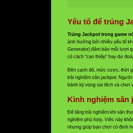
Yếu tố để trúng J
Trúng Jackpot trong game n
ảnh hưởng bởi nhiều yếu tố k
Generator) đảm bảo mỗi lượt q
có cách “can thiệp” hay dự đoá
Bên cạnh đó, mức cược, thời g
trải nghiệm săn jackpot. Người
tránh kỳ vọng sai lệch và chơi v
Kinh nghiệm săn j
Để tăng trải nghiệm khi săn th
nghiệm phù hợp. Việc này kh
nhưng giúp bạn chơi có định hư