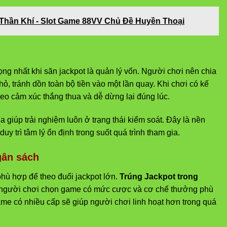
Thần Khí - Slot Game 88VV Chủ Đề Huyền Thoại
ọng nhất khi săn jackpot là quản lý vốn. Người chơi nên chia
ỏ, tránh dồn toàn bộ tiền vào một lần quay. Khi chơi có kế
eo cảm xúc thắng thua và dễ dừng lại đúng lúc.
ua giúp trải nghiệm luôn ở trạng thái kiểm soát. Đây là nền
uy trì tâm lý ổn định trong suốt quá trình tham gia.
ân sách
phù hợp để theo đuổi jackpot lớn.
Trúng Jackpot trong
 người chơi chọn game có mức cược và cơ chế thưởng phù
me có nhiều cấp sẽ giúp người chơi linh hoạt hơn trong quá