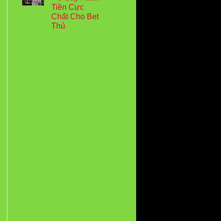
ở
Lối
Tiền Cực
League
Chơi
Of
Chất Cho Bet
Phức
Legends
Tạp
Thủ
–
Không?
Tựa
Không
Game
có
Huyền
bình
Thoại
luận
Hot
ở
Nhất
Liêng
Việt
–
Nam
Cào
Tố
–
3
Cây
Hack
Tiền
Cực
Chất Cho
Bet
Thủ