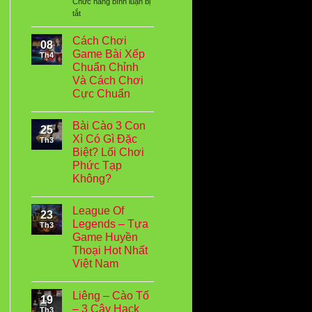
Chức năng bình luận bị
ở
tắt
Điểm
Danh
Cách Chơi
08
Các
Game Bài Xếp
Th4
Game
Chuẩn Chỉnh
Bắn
Và Cách Chơi
Cá
Cực Chuẩn
Offline
Siêu
Không
có
Hot
Bài Cào 3 Con
bình
25
Hit
luận
Xì Có Gì Đặc
Th3
Ấn
ở
Biệt? Lối Chơi
Cách
Tượng
Chơi
Phức Tạp
Game
Không?
Bài
Xếp
Không
Chuẩn
có
Chỉnh
League Of
bình
23
Và
luận
Legends – Tựa
Th3
Cách
ở
Chơi
Game Huyền
Bài
Cực
Cào
Thoại Hot Nhất
Chuẩn
3
Việt Nam
Con
Xì
Không
Có
có
Gì
Liêng – Cào Tố
bình
19
Đặc
luận
– 3 Cây Hack
Th3
Biệt?