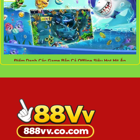
cược minh bạch và công bằng không?
của mình tại
https://cuidamostusalud.com.co/
Rút tiền từ 88VV mất bao lâu để về tài
khoản của tôi?
Có giới hạn số lượng tài khoản mà tôi có
thể tạo tại 88VV không?
Điểm Danh Các Game Bắn Cá Offline Siêu Hot Hit Ấn
Tượng
Game bắn cá offline là một hình thức đáp ứng nhu cầu giải trí
của [...]