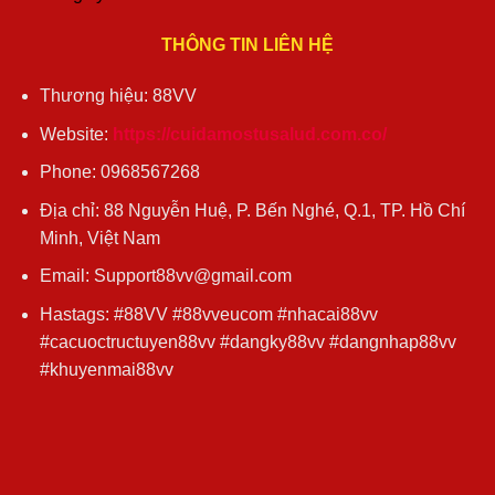
THÔNG TIN LIÊN HỆ
Thương hiệu: 88VV
Website:
https://cuidamostusalud.com.co/
Phone: 0968567268
Địa chỉ: 88 Nguyễn Huệ, P. Bến Nghé, Q.1, TP. Hồ Chí
Minh, Việt Nam
Email:
Support88vv@gmail.com
Hastags: #88VV #88vveucom #nhacai88vv
#cacuoctructuyen88vv #dangky88vv #dangnhap88vv
#khuyenmai88vv